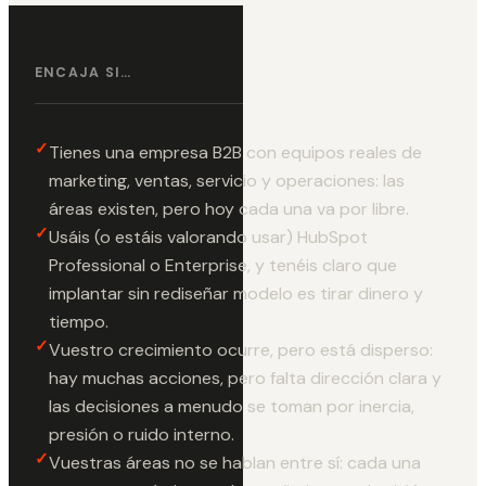
ENCAJA SI…
✓
Tienes una empresa B2B con equipos reales de
marketing, ventas, servicio y operaciones: las
áreas existen, pero hoy cada una va por libre.
✓
Usáis (o estáis valorando usar) HubSpot
Professional o Enterprise, y tenéis claro que
implantar sin rediseñar modelo es tirar dinero y
tiempo.
✓
Vuestro crecimiento ocurre, pero está disperso:
hay muchas acciones, pero falta dirección clara y
las decisiones a menudo se toman por inercia,
presión o ruido interno.
✓
Vuestras áreas no se hablan entre sí: cada una