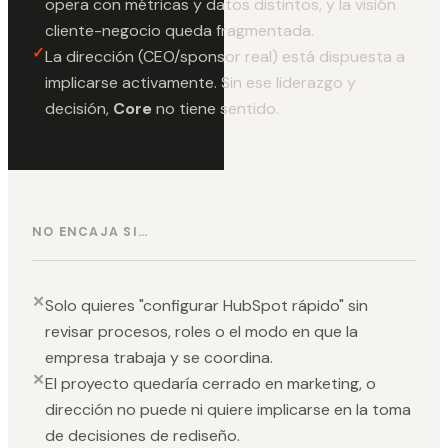
opera con métricas y datos distintos, y la visión
cliente-negocio queda fragmentada.
✓
La dirección (CEO/sponsor real) está dispuesta a
implicarse activamente. Sin ese liderazgo y
decisión,
Core
no tiene sentido.
NO ENCAJA SI…
✕
Solo quieres "configurar HubSpot rápido" sin
revisar procesos, roles o el modo en que la
empresa trabaja y se coordina.
✕
El proyecto quedaría cerrado en marketing, o
dirección no puede ni quiere implicarse en la toma
de decisiones de rediseño.