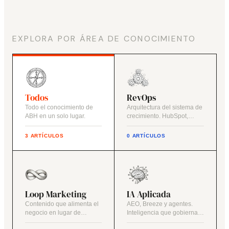
EXPLORA POR ÁREA DE CONOCIMIENTO
Todos
RevOps
Todo el conocimiento de
Arquitectura del sistema de
ABH en un solo lugar.
crecimiento. HubSpot,
datos y procesos.
3 ARTÍCULOS
0 ARTÍCULOS
Loop Marketing
IA Aplicada
Contenido que alimenta el
AEO, Breeze y agentes.
negocio en lugar de
Inteligencia que gobierna,
acciones aisladas.
no decora.