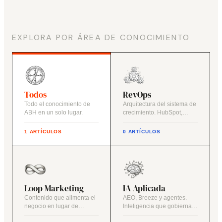
EXPLORA POR ÁREA DE CONOCIMIENTO
Todos
RevOps
Todo el conocimiento de
Arquitectura del sistema de
ABH en un solo lugar.
crecimiento. HubSpot,
datos y procesos.
1 ARTÍCULOS
0 ARTÍCULOS
Loop Marketing
IA Aplicada
Contenido que alimenta el
AEO, Breeze y agentes.
negocio en lugar de
Inteligencia que gobierna,
acciones aisladas.
no decora.